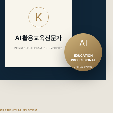
K
AI 활용교육전문가
AI
PRIVATE QUALIFICATION · VERIFIED
EDUCATION
PROFESSIONAL
DIGITAL BADGE
CREDENTIAL SYSTEM