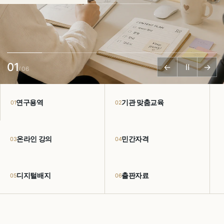
01
←
Ⅱ
→
/ 06
연구용역
기관 맞춤교육
01
02
온라인 강의
민간자격
03
04
디지털배지
출판자료
05
06